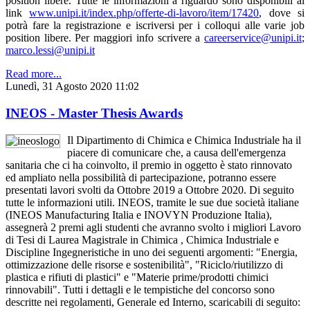
position libere. Tutte le informazioni a riguardo sono disponibili al
link
www.unipi.it/index.php/offerte-di-lavoro/item/17420
, dove si
potrà fare la registrazione e iscriversi per i colloqui alle varie job
position libere. Per maggiori info scrivere a
careerservice@unipi.it
;
marco.lessi@unipi.it
Read more...
Lunedì, 31 Agosto 2020 11:02
INEOS - Master Thesis Awards
Il Dipartimento di Chimica e Chimica Industriale ha il
piacere di comunicare che, a causa dell'emergenza
sanitaria che ci ha coinvolto, il premio in oggetto è stato rinnovato
ed ampliato nella possibilità di partecipazione, potranno essere
presentati lavori svolti da Ottobre 2019 a Ottobre 2020. Di seguito
tutte le informazioni utili. INEOS, tramite le sue due società italiane
(INEOS Manufacturing Italia e INOVYN Produzione Italia),
assegnerà 2 premi agli studenti che avranno svolto i migliori Lavoro
di Tesi di Laurea Magistrale in Chimica , Chimica Industriale e
Discipline Ingegneristiche in uno dei seguenti argomenti: "Energia,
ottimizzazione delle risorse e sostenibilità", "Riciclo/riutilizzo di
plastica e rifiuti di plastici" e "Materie prime/prodotti chimici
rinnovabili". Tutti i dettagli e le tempistiche del concorso sono
descritte nei regolamenti, Generale ed Interno, scaricabili di seguito: