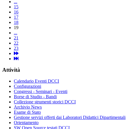
...
15
16
17
18
19
...
21
22
23
Attività
Calendario Eventi DCCI
Configurazioni
Congressi - Seminari - Eventi
Borse di Studio - Bandi
Collezione strumenti storici DCCI
Archivio News
Esame di Stato
Gestione servizi offerti dai Laboratori Didattici Dipartimentali
Orientamento
SW Open Source testati DCCI