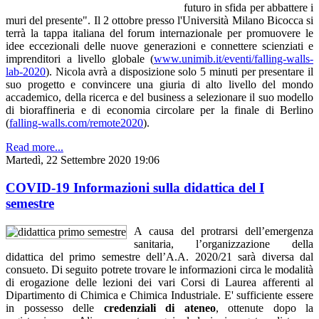
futuro in sfida per abbattere i
muri del presente". Il 2 ottobre presso l'Università Milano Bicocca si
terrà la tappa italiana del forum internazionale per promuovere le
idee eccezionali delle nuove generazioni e connettere scienziati e
imprenditori a livello globale (
www.unimib.it/eventi/falling-walls-
lab-2020
). Nicola avrà a disposizione solo 5 minuti per presentare il
suo progetto e convincere una giuria di alto livello del mondo
accademico, della ricerca e del business a selezionare il suo modello
di bioraffineria e di economia circolare per la finale di Berlino
(
falling-walls.com/remote2020
).
Read more...
Martedì, 22 Settembre 2020 19:06
COVID-19 Informazioni sulla didattica del I
semestre
A causa del protrarsi dell’emergenza
sanitaria, l’organizzazione della
didattica del primo semestre dell’A.A. 2020/21 sarà diversa dal
consueto. Di seguito potrete trovare le informazioni circa le modalità
di erogazione delle lezioni dei vari Corsi di Laurea afferenti al
Dipartimento di Chimica e Chimica Industriale. E' sufficiente essere
in possesso delle
credenziali di ateneo
, ottenute dopo la