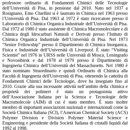
professore ordinario di Fondamenti Chimici delle Tecnologie
dell’Università di Pisa, in pensione dal 2010. Nato nel 1937 a
Rosignano, Emo Chiellini si è laureato in Chimica nel 1963 presso
l’Università di Pisa. Dal 1963 al 1972 è stato ricercatore presso il
Laboratorio di Chimica Organica Industriale dell’Università di Pisa.
Dal 1972 al 1980 è stato assistente di Chimica Macromolecolare e di
Chimica degli Idrocarburi Naturali e Derivati presso l’Istituto di
Chimica Organica Industriale dell’Università di Pisa. Nel 1973
“Senior Fellowship” presso il Dipartimento di Chimica Inorganica,
Fisica e Industriale dell’Università di Liverpool. È stato “Visiting
Scientist” nel 1976 in URSS nelle Università di Mosca, Leningrado
e Novosibirsk e dal 1978 al 1979 presso il Dipartimento di
Ingegneria Chimica dell’Università del Massachusetts. Nel 1980 è
stato nominato Straordinario e quindi Ordinario di Chimica alla
Facoltà di Ingegneria dell'Università di Pisa, ottenendo la cattedra di
Fondamenti Chimici delle Tecnologie, dove ha insegnato fino al
2010. Grazie alla sua incessante attività nell’ambito della chimica e
proprietà dei polimeri è stato un protagonista attivo
dell’Associazione Italiana per la Scienza e Tecnologie delle
Macromolecole (AIM) di cui è stato membro. È stato inoltre
membro di importanti associazioni nazionali e internazionali come la
Società Chimica Italiana (SCI), l’American Chemical Society (ACS)
Polymer Division e Division Polymer Material Science e
Engineering e presidente della Società Italiana di cristalli liquidi dal
1992 al 1998.