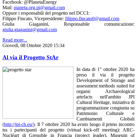
Facebook: @PIanetaEnergy
Mail:
pianeta.org.pi@gmail.com
Oppure i responsabili del progetto nel DCCI:
Filippo Fincato, Vicepresidente:
filippo.fincato0@gmail.com
Giulia Giaganini, Responsabile comunicazione:
giulia.giaganini@gmail.com
Read more...
Giovedì, 08 Ottobre 2020 15:34
Al via il Progetto StAr
In data di 1° ottobre 2020 ha
preso il via il progetto
Development of Storage and
assessment methods suited for
organic Archaeological
artefacts nell'ambito JPI
Cultural Heritage, iniziativa di
programmazione congiunta su
Patrimonio Culturale e
Cambiamenti Globali
(
http://jpi-ch.eu/
). Il 7 ottobre 2020 ha avuto luogo il primo incontro
tra i partecipanti del progetto (virtual kick-off meeting): ARC-
Nucléart di Grenoble in Francia (project leader), Museum of