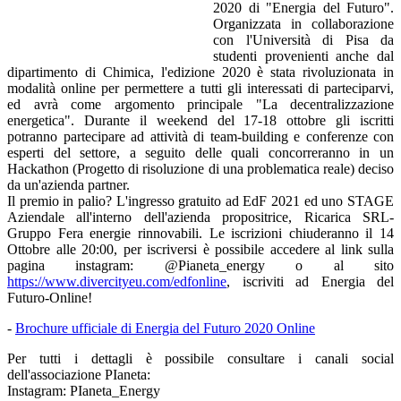
2020 di "Energia del Futuro".
Organizzata in collaborazione
con l'Università di Pisa da
studenti provenienti anche dal
dipartimento di Chimica, l'edizione 2020 è stata rivoluzionata in
modalità online per permettere a tutti gli interessati di parteciparvi,
ed avrà come argomento principale "La decentralizzazione
energetica". Durante il weekend del 17-18 ottobre gli iscritti
potranno partecipare ad attività di team-building e conferenze con
esperti del settore, a seguito delle quali concorreranno in un
Hackathon (Progetto di risoluzione di una problematica reale) deciso
da un'azienda partner.
Il premio in palio? L'ingresso gratuito ad EdF 2021 ed uno STAGE
Aziendale all'interno dell'azienda propositrice, Ricarica SRL-
Gruppo Fera energie rinnovabili. Le iscrizioni chiuderanno il 14
Ottobre alle 20:00, per iscriversi è possibile accedere al link sulla
pagina instagram: @Pianeta_energy o al sito
https://www.divercityeu.com/edfonline
, iscriviti ad Energia del
Futuro-Online!
-
Brochure ufficiale di Energia del Futuro 2020 Online
Per tutti i dettagli è possibile consultare i canali social
dell'associazione PIaneta:
Instagram: PIaneta_Energy