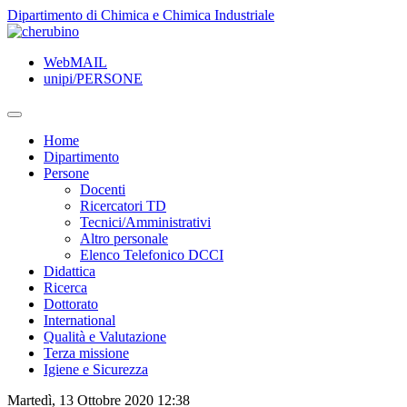
TPL_UNIPI_SKIP_TO_CONTENT
Dipartimento di Chimica e Chimica Industriale
WebMAIL
unipi/PERSONE
Home
Dipartimento
Persone
Docenti
Ricercatori TD
Tecnici/Amministrativi
Altro personale
Elenco Telefonico DCCI
Didattica
Ricerca
Dottorato
International
Qualità e Valutazione
Terza missione
Igiene e Sicurezza
Martedì, 13 Ottobre 2020 12:38