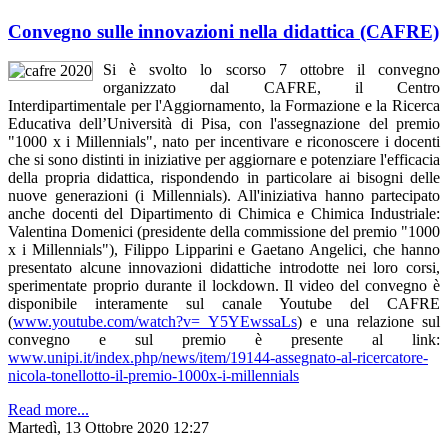
Convegno sulle innovazioni nella didattica (CAFRE)
Si è svolto lo scorso 7 ottobre il convegno
organizzato dal CAFRE, il Centro
Interdipartimentale per l'Aggiornamento, la Formazione e la Ricerca
Educativa dell’Università di Pisa, con l'assegnazione del premio
"1000 x i Millennials", nato per incentivare e riconoscere i docenti
che si sono distinti in iniziative per aggiornare e potenziare l'efficacia
della propria didattica, rispondendo in particolare ai bisogni delle
nuove generazioni (i Millennials). All'iniziativa hanno partecipato
anche docenti del Dipartimento di Chimica e Chimica Industriale:
Valentina Domenici (presidente della commissione del premio "1000
x i Millennials"), Filippo Lipparini e Gaetano Angelici, che hanno
presentato alcune innovazioni didattiche introdotte nei loro corsi,
sperimentate proprio durante il lockdown. Il video del convegno è
disponibile interamente sul canale Youtube del CAFRE
(
www.youtube.com/watch?v=_Y5YEwssaLs
) e una relazione sul
convegno e sul premio è presente al link:
www.unipi.it/index.php/news/item/19144-assegnato-al-ricercatore-
nicola-tonellotto-il-premio-1000x-i-millennials
Read more...
Martedì, 13 Ottobre 2020 12:27