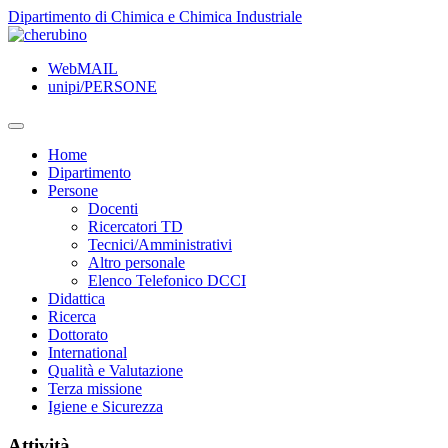
TPL_UNIPI_SKIP_TO_CONTENT
Dipartimento di Chimica e Chimica Industriale
WebMAIL
unipi/PERSONE
Home
Dipartimento
Persone
Docenti
Ricercatori TD
Tecnici/Amministrativi
Altro personale
Elenco Telefonico DCCI
Didattica
Ricerca
Dottorato
International
Qualità e Valutazione
Terza missione
Igiene e Sicurezza
Attività