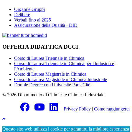
Organi e Gruppi
Delibere
Verbali fino al 2025
Assicurazione della Qualità - DID
OFFERTA DIDATTICA DCCI
Corso di Laurea Triennale in Chimica
Corso di Laurea Triennale in Chimica per l'Industria e
l'Ambiente
Corso di Laurea Magistrale in Chimica
Corso di Laurea Magistrale in Chimica Industriale
Double Degree con Université Paris Cité
© 2026 Dipartimento di Chimica e Chimica Industriale
Privacy Policy
|
Come raggiungerci
Questo sito web utilizza i cookie per garantirti la migliore esperienza