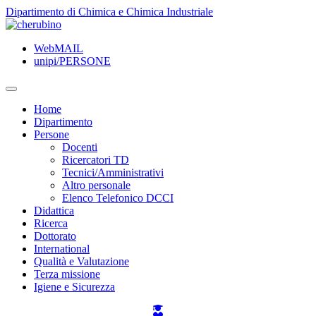
TPL_UNIPI_SKIP_TO_CONTENT
Dipartimento di Chimica e Chimica Industriale
WebMAIL
unipi/PERSONE
Home
Dipartimento
Persone
Docenti
Ricercatori TD
Tecnici/Amministrativi
Altro personale
Elenco Telefonico DCCI
Didattica
Ricerca
Dottorato
International
Qualità e Valutazione
Terza missione
Igiene e Sicurezza