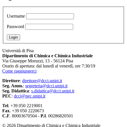
Username
Password
Università di Pisa
Dipartimento di Chimica e Chimica Industriale
Via Giuseppe Moruzzi, 13 - 56124 Pisa
Orario di apertura: dal lunedì al venerdì, ore 7:30/19
Come raggiungerci
Direttore
:
direttore@dcci.unipi.it
Seg. Amm.
:
segreteria@dcci.unipi.it
Seg. Didattica
:
s.didattica@dcci.unipi.it
PEC
:
dcci@pec.unipi.it
Tel
. +39 050 2219001
Fax
. +39 050 2220673
C.F
. 80003670504 -
P.I
. 00286820501
© 2026 Dipartimento di Chimica e Chimica Industriale