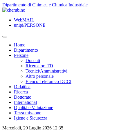
TPL_UNIPI_SKIP_TO_CONTENT
Dipartimento di Chimica e Chimica Industriale
WebMAIL
unipi/PERSONE
Home
Dipartimento
Persone
Docenti
Ricercatori TD
Tecnici/Amministrativi
Altro personale
Elenco Telefonico DCCI
Didattica
Ricerca
Dottorato
International
Qualità e Valutazione
Terza missione
Igiene e Sicurezza
Mercoledì, 29 Luglio 2026 12:35