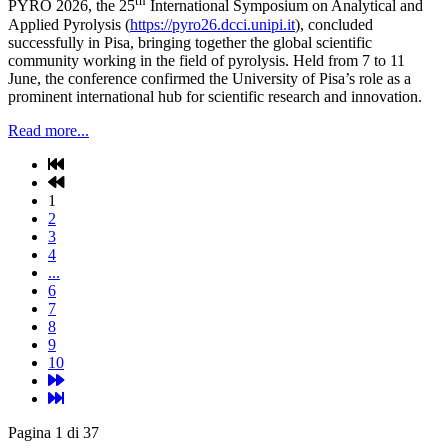
th
PYRO 2026, the 25
International Symposium on Analytical and
Applied Pyrolysis (
https://pyro26.dcci.unipi.it
), concluded
successfully in Pisa, bringing together the global scientific
community working in the field of pyrolysis. Held from 7 to 11
June, the conference confirmed the University of Pisa’s role as a
prominent international hub for scientific research and innovation.
Read more...
1
2
3
4
...
6
7
8
9
10
Pagina 1 di 37