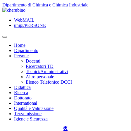
TPL_UNIPI_SKIP_TO_CONTENT
Dipartimento di Chimica e Chimica Industriale
WebMAIL
unipi/PERSONE
Home
Dipartimento
Persone
Docenti
Ricercatori TD
Tecnici/Amministrativi
Altro personale
Elenco Telefonico DCCI
Didattica
Ricerca
Dottorato
International
Qualità e Valutazione
Terza missione
Igiene e Sicurezza