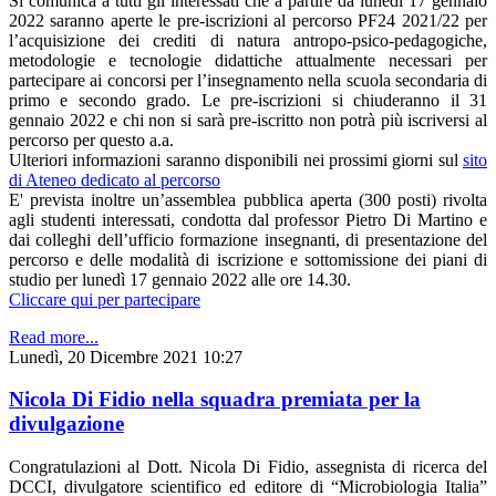
Si comunica a tutti gli interessati che a partire da lunedì 17 gennaio
2022 saranno aperte le pre-iscrizioni al percorso PF24 2021/22 per
l’acquisizione dei crediti di natura antropo-psico-pedagogiche,
metodologie e tecnologie didattiche attualmente necessari per
partecipare ai concorsi per l’insegnamento nella scuola secondaria di
primo e secondo grado. Le pre-iscrizioni si chiuderanno il 31
gennaio 2022 e chi non si sarà pre-iscritto non potrà più iscriversi al
percorso per questo a.a.
Ulteriori informazioni saranno disponibili nei prossimi giorni sul
sito
di Ateneo dedicato al percorso
E' prevista inoltre un’assemblea pubblica aperta (300 posti) rivolta
agli studenti interessati, condotta dal professor Pietro Di Martino e
dai colleghi dell’ufficio formazione insegnanti, di presentazione del
percorso e delle modalità di iscrizione e sottomissione dei piani di
studio per lunedì 17 gennaio 2022 alle ore 14.30.
Cliccare qui per partecipare
Read more...
Lunedì, 20 Dicembre 2021 10:27
Nicola Di Fidio nella squadra premiata per la
divulgazione
Congratulazioni al Dott. Nicola Di Fidio, assegnista di ricerca del
DCCI, divulgatore scientifico ed editore di “Microbiologia Italia”