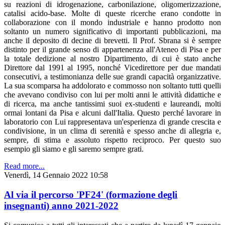
su reazioni di idrogenazione, carbonilazione, oligomerizzazione,
catalisi acido-base. Molte di queste ricerche erano condotte in
collaborazione con il mondo industriale e hanno prodotto non
soltanto un numero significativo di importanti pubblicazioni, ma
anche il deposito di decine di brevetti. Il Prof. Sbrana si è sempre
distinto per il grande senso di appartenenza all'Ateneo di Pisa e per
la totale dedizione al nostro Dipartimento, di cui è stato anche
Direttore dal 1991 al 1995, nonché Vicedirettore per due mandati
consecutivi, a testimonianza delle sue grandi capacità organizzative.
La sua scomparsa ha addolorato e commosso non soltanto tutti quelli
che avevano condiviso con lui per molti anni le attività didattiche e
di ricerca, ma anche tantissimi suoi ex-studenti e laureandi, molti
ormai lontani da Pisa e alcuni dall'Italia. Questo perché lavorare in
laboratorio con Lui rappresentava un'esperienza di grande crescita e
condivisione, in un clima di serenità e spesso anche di allegria e,
sempre, di stima e assoluto rispetto reciproco. Per questo suo
esempio gli siamo e gli saremo sempre grati.
Read more...
Venerdì, 14 Gennaio 2022 10:58
Al via il percorso 'PF24' (formazione degli
insegnanti) anno 2021-2022