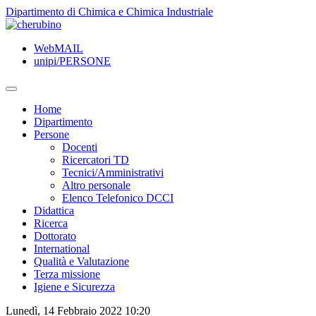
TPL_UNIPI_SKIP_TO_CONTENT
Dipartimento di Chimica e Chimica Industriale
WebMAIL
unipi/PERSONE
Home
Dipartimento
Persone
Docenti
Ricercatori TD
Tecnici/Amministrativi
Altro personale
Elenco Telefonico DCCI
Didattica
Ricerca
Dottorato
International
Qualità e Valutazione
Terza missione
Igiene e Sicurezza
Lunedì, 14 Febbraio 2022 10:20