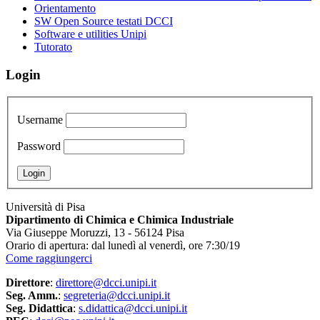
Orientamento
SW Open Source testati DCCI
Software e utilities Unipi
Tutorato
Login
Username
Password
Università di Pisa
Dipartimento di Chimica e Chimica Industriale
Via Giuseppe Moruzzi, 13 - 56124 Pisa
Orario di apertura: dal lunedì al venerdì, ore 7:30/19
Come raggiungerci
Direttore
:
direttore@dcci.unipi.it
Seg. Amm.
:
segreteria@dcci.unipi.it
Seg. Didattica
:
s.didattica@dcci.unipi.it