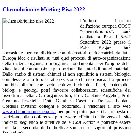
Chemobrionics Meeting Pisa 2022
L'ultimo incontro
dell'azione europea COST
"Chemobrionics", sarà
ospitata a Pisa il 5-6-7
Settembre 2022 presso il
Polo Piagge. Sarà
l'occasione per condividere con ricercatori e ricercatrici da tutta
Europa idee e risultati su tutti quei processi di auto-organizzazione
della materia organica e inorganica fondamentali per l'origine della
vita e la cui comprensione può portare alla sintesi di nuovi materiali.
Dallo studio di sistemi chimici al non equilibrio a sistemi biologici
complessi e alla loro caratterizzazione chimico-fisica. L'approccio
multidisciplinare che vede coinvolti chimici, fisici, matematici,
biologi e geologi potrà favorire collaborazioni scientifiche dai
risvolti inaspettati. Gli organizzatori, Prof. Gaetano Angelici, Prof.
Gennaro Pescitelli, Dott. Gianluca Casotti e Dott.ssa Fabiana
Cordella invitano colleghi e dottorandi a visionare il sito web
www.chemobrionics.eu/pisa
per poter partecipare. (La richiesta di
iscrizione alla conferenza può essere effettuata attraverso il sito
indicato, seguendo le direttive delle Cost Action e potrebbe essere
limitata a seconda della direttive sanitarie in vigore il prossimo
Settembre).