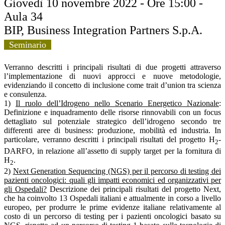
Giovedì 10 novembre 2022 - Ore 15:00 -
Aula 34
BIP, Business Integration Partners S.p.A.
Seminario
Verranno descritti i principali risultati di due progetti attraverso
l’implementazione di nuovi approcci e nuove metodologie,
evidenziando il concetto di inclusione come trait d’union tra scienza
e consulenza.
1)
Il ruolo dell’Idrogeno nello Scenario Energetico Nazionale
:
Definizione e inquadramento delle risorse rinnovabili con un focus
dettagliato sul potenziale strategico dell’idrogeno secondo tre
differenti aree di business: produzione, mobilità ed industria. In
particolare, verranno descritti i principali risultati del progetto H
-
2
DARFO, in relazione all’assetto di supply target per la fornitura di
H
.
2
2)
Next Generation Sequencing (NGS) per il percorso di testing dei
pazienti oncologici: quali gli impatti economici ed organizzativi per
gli Ospedali?
Descrizione dei principali risultati del progetto Next,
che ha coinvolto 13 Ospedali italiani e attualmente in corso a livello
europeo, per produrre le prime evidenze italiane relativamente al
costo di un percorso di testing per i pazienti oncologici basato su