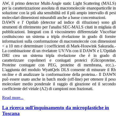
AW, il primo detector Multi-Angle static Light Scattering (MALS)
per la caratterizzazione assoluta di macromolecole enanoparticelle in
soluzione con la più alta sensibilità ed il più ampio intervallo di pesi
molecolari dimensioni misurabili anche a basse concentrazioni.
DAWN e l' Optilab (detector ad indice di rifrazione) sono gli
strumenti di riferimento per l'analisi SEC-MALS citati in migliaia di
pubblicazioni. Integrati con il viscosimetro differenziale ViscoStar
costituiscono un sistema a tripla rivelazione in grado di fornire
informazioni sulla conformazione di macromolecole con dimensioni
< a 10 nm e determinare i coefficienti di Mark-Houwink Sakurada.-
La combinazione di un rivelatore UV/Vis con il DAWN e L'Optilab
DRI crea un sistema tripla rivelazione che è in grado di
caratterizzare copolimeri e coniugati proteici (Glicoproteine,
Proteine coniugate con PEG, proteine di membrana, ecc.).-
L'aggiunta del modulo WyattQels DLS consente di misurare il Rh
on-line e di analizzare la conformazione della proteina.- Il DAWN
può essere usato anche in batch mode (off-line) per ottenere il peso
molecolare medio ponderale il raggio di girazione ed il secondo
coefficiente del viriale (A2) di campioni non frazionati.
Read more...
La ricerca sull'inquinamento da microplastiche in
Toscana