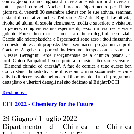
coinvolge ogni anno migliaia di ricercatori e istituzioni di ricerca in
tutti i paesi europei. Anche il nostro Dipartimento per l'intera
giornata di venerdì 30 settembre aderirà con le sue attività, seminari
e stand dimostrativi anche all'edizione 2022 del Bright. Le attività,
rivolte ad alunni di scuola elementare, media e superiore e visitatori
in genere, comprenderanno esperimenti, lezioni interattive e visite
guidate. Fare chimica con la luce, La chimica degli olii essenziali,
Caccia alle microplastiche e Esperimenti sotto zero i titoli riassuntivi
di queste interessanti proposte. Due i seminari in programma, il prof.
Gaetano Angelici ci porterà indietro nel tempo con la storia di
"Cesare Bertagnini, eroe risorgimentale della chimica pisana", il
prof. Guido Pampaloni invece porterà la nostra attenzione verso gli
"Elementi chimici ed energia". A fare da cornice a tutto questo ben
dodici stand dimostrativi che illustreranno minuziosamente le varie
attività di ricerca svolte nel nostro Dipartimento. Tutto il programma
dettagliato e ulteriori dettagli nel sito dedicato al Bright#DCCI.
Read more...
CFF 2022 - Chemistry for the Future
29 Giugno / 1 luglio 2022
Dipartimento di Chimica e Chimica