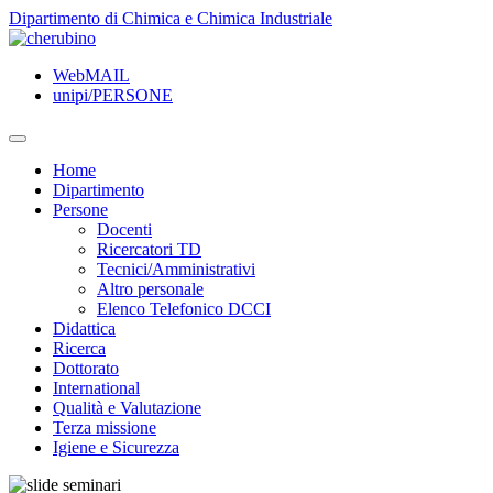
TPL_UNIPI_SKIP_TO_CONTENT
Dipartimento di Chimica e Chimica Industriale
WebMAIL
unipi/PERSONE
Home
Dipartimento
Persone
Docenti
Ricercatori TD
Tecnici/Amministrativi
Altro personale
Elenco Telefonico DCCI
Didattica
Ricerca
Dottorato
International
Qualità e Valutazione
Terza missione
Igiene e Sicurezza