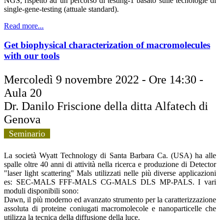
NGS, rispetto ad un percorso di testing-1 basato sulle tecnologie di
single-gene-testing (attuale standard).
Read more...
Get biophysical characterization of macromolecules
with our tools
Mercoledì 9 novembre 2022 - Ore 14:30 -
Aula 20
Dr. Danilo Friscione della ditta Alfatech di
Genova
Seminario
La società Wyatt Technology di Santa Barbara Ca. (USA) ha alle
spalle oltre 40 anni di attività nella ricerca e produzione di Detector
"laser light scattering" Mals utilizzati nelle più diverse applicazioni
es: SEC-MALS FFF-MALS CG-MALS DLS MP-PALS. I vari
moduli disponibili sono:
Dawn, il più moderno ed avanzato strumento per la caratterizzazione
assoluta di proteine coniugati macromolecole e nanoparticelle che
utilizza la tecnica della diffusione della luce.