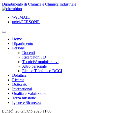
TPL_UNIPI_SKIP_TO_CONTENT
Dipartimento di Chimica e Chimica Industriale
WebMAIL
unipi/PERSONE
Home
Dipartimento
Persone
Docenti
Ricercatori TD
Tecnici/Amministrativi
Altro personale
Elenco Telefonico DCCI
Didattica
Ricerca
Dottorato
International
Qualità e Valutazione
Terza missione
Igiene e Sicurezza
Lunedì, 26 Giugno 2023 11:00