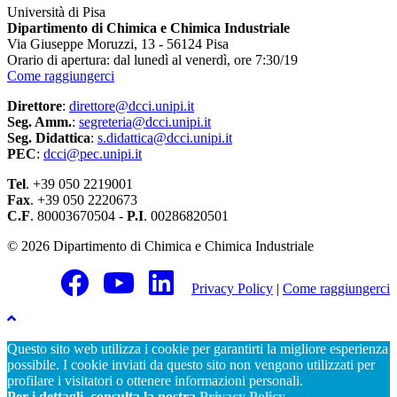
Università di Pisa
Dipartimento di Chimica e Chimica Industriale
Via Giuseppe Moruzzi, 13 - 56124 Pisa
Orario di apertura: dal lunedì al venerdì, ore 7:30/19
Come raggiungerci
Direttore
:
direttore@dcci.unipi.it
Seg. Amm.
:
segreteria@dcci.unipi.it
Seg. Didattica
:
s.didattica@dcci.unipi.it
PEC
:
dcci@pec.unipi.it
Tel
. +39 050 2219001
Fax
. +39 050 2220673
C.F
. 80003670504 -
P.I
. 00286820501
© 2026 Dipartimento di Chimica e Chimica Industriale
Privacy Policy
|
Come raggiungerci
Questo sito web utilizza i cookie per garantirti la migliore esperienza
possibile. I cookie inviati da questo sito non vengono utilizzati per
profilare i visitatori o ottenere informazioni personali.
Per i dettagli, consulta la nostra
Privacy Policy
.