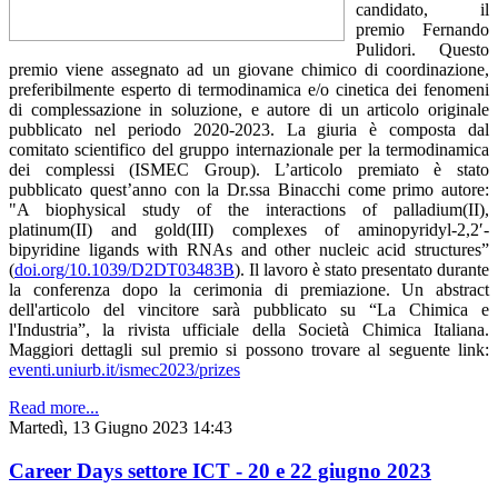
candidato, il
premio Fernando
Pulidori. Questo
premio viene assegnato ad un giovane chimico di coordinazione,
preferibilmente esperto di termodinamica e/o cinetica dei fenomeni
di complessazione in soluzione, e autore di un articolo originale
pubblicato nel periodo 2020-2023. La giuria è composta dal
comitato scientifico del gruppo internazionale per la termodinamica
dei complessi (ISMEC Group). L’articolo premiato è stato
pubblicato quest’anno con la Dr.ssa Binacchi come primo autore:
"A biophysical study of the interactions of palladium(II),
platinum(II) and gold(III) complexes of aminopyridyl-2,2′-
bipyridine ligands with RNAs and other nucleic acid structures”
(
doi.org/10.1039/D2DT03483B
). Il lavoro è stato presentato durante
la conferenza dopo la cerimonia di premiazione. Un abstract
dell'articolo del vincitore sarà pubblicato su “La Chimica e
l'Industria”, la rivista ufficiale della Società Chimica Italiana.
Maggiori dettagli sul premio si possono trovare al seguente link:
eventi.uniurb.it/ismec2023/prizes
Read more...
Martedì, 13 Giugno 2023 14:43
Career Days settore ICT - 20 e 22 giugno 2023