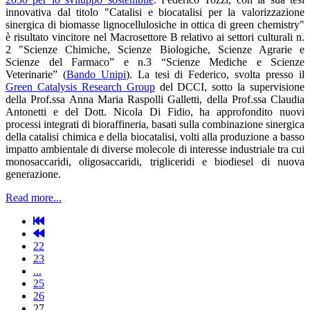
innovativa dal titolo "Catalisi e biocatalisi per la valorizzazione
sinergica di biomasse lignocellulosiche in ottica di green chemistry"
è risultato vincitore nel Macrosettore B relativo ai settori culturali n.
2 "Scienze Chimiche, Scienze Biologiche, Scienze Agrarie e
Scienze del Farmaco” e n.3 “Scienze Mediche e Scienze
Veterinarie” (
Bando Unipi
). La tesi di Federico, svolta presso il
Green Catalysis Research Group
del DCCI, sotto la supervisione
della Prof.ssa Anna Maria Raspolli Galletti, della Prof.ssa Claudia
Antonetti e del Dott. Nicola Di Fidio, ha approfondito nuovi
processi integrati di bioraffineria, basati sulla combinazione sinergica
della catalisi chimica e della biocatalisi, volti alla produzione a basso
impatto ambientale di diverse molecole di interesse industriale tra cui
monosaccaridi, oligosaccaridi, trigliceridi e biodiesel di nuova
generazione.
Read more...
22
23
...
25
26
27