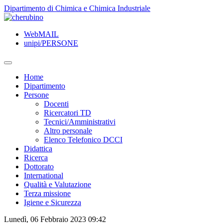
TPL_UNIPI_SKIP_TO_CONTENT
Dipartimento di Chimica e Chimica Industriale
WebMAIL
unipi/PERSONE
Home
Dipartimento
Persone
Docenti
Ricercatori TD
Tecnici/Amministrativi
Altro personale
Elenco Telefonico DCCI
Didattica
Ricerca
Dottorato
International
Qualità e Valutazione
Terza missione
Igiene e Sicurezza
Lunedì, 06 Febbraio 2023 09:42