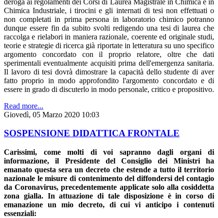
deroga ai regolamenti dei Corsi di Laurea Magistrale in Chimica e in
Chimica Industriale, i tirocini e gli internati di tesi non effettuati o
non completati in prima persona in laboratorio chimico potranno
dunque essere fin da subito svolti redigendo una tesi di laurea che
raccolga e rielabori in maniera razionale, coerente ed originale studi,
teorie e strategie di ricerca già riportate in letteratura su uno specifico
argomento concordato con il proprio relatore, oltre che dati
sperimentali eventualmente acquisiti prima dell'emergenza sanitaria.
Il lavoro di tesi dovrà dimostrare la capacità dello studente di aver
fatto proprio in modo approfondito l'argomento concordato e di
essere in grado di discuterlo in modo personale, critico e propositivo.
Read more...
Giovedì, 05 Marzo 2020 10:03
SOSPENSIONE DIDATTICA FRONTALE
Carissimi, come molti di voi sapranno dagli organi di
informazione, il Presidente del Consiglio dei Ministri ha
emanato questa sera un decreto che estende a tutto il territorio
nazionale le misure di contenimento del diffondersi del contagio
da Coronavirus, precedentemente applicate solo alla cosiddetta
zona gialla. In attuazione di tale disposizione è in corso di
emanazione un mio decreto, di cui vi anticipo i contenuti
essenziali: