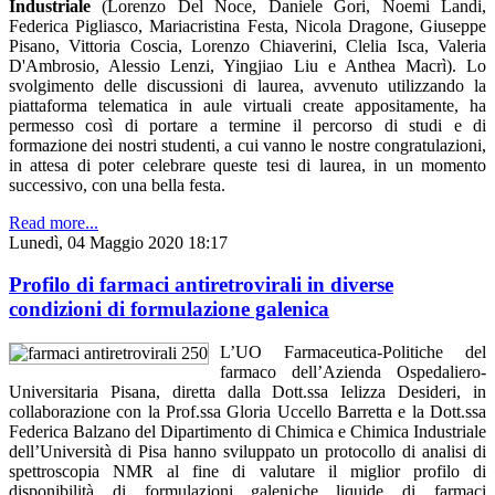
Industriale
(Lorenzo Del Noce, Daniele Gori, Noemi Landi,
Federica Pigliasco, Mariacristina Festa, Nicola Dragone, Giuseppe
Pisano, Vittoria Coscia, Lorenzo Chiaverini, Clelia Isca, Valeria
D'Ambrosio, Alessio Lenzi, Yingjiao Liu e Anthea Macrì). Lo
svolgimento delle discussioni di laurea, avvenuto utilizzando la
piattaforma telematica in aule virtuali create appositamente, ha
permesso così di portare a termine il percorso di studi e di
formazione dei nostri studenti, a cui vanno le nostre congratulazioni,
in attesa di poter celebrare queste tesi di laurea, in un momento
successivo, con una bella festa.
Read more...
Lunedì, 04 Maggio 2020 18:17
Profilo di farmaci antiretrovirali in diverse
condizioni di formulazione galenica
L’UO Farmaceutica-Politiche del
farmaco dell’Azienda Ospedaliero-
Universitaria Pisana, diretta dalla Dott.ssa Ielizza Desideri, in
collaborazione con la Prof.ssa Gloria Uccello Barretta e la Dott.ssa
Federica Balzano del Dipartimento di Chimica e Chimica Industriale
dell’Università di Pisa hanno sviluppato un protocollo di analisi di
spettroscopia NMR al fine di valutare il miglior profilo di
disponibilità di formulazioni galeniche liquide di farmaci