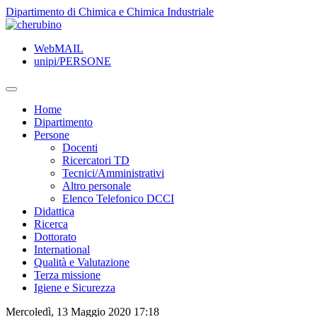
TPL_UNIPI_SKIP_TO_CONTENT
Dipartimento di Chimica e Chimica Industriale
WebMAIL
unipi/PERSONE
Home
Dipartimento
Persone
Docenti
Ricercatori TD
Tecnici/Amministrativi
Altro personale
Elenco Telefonico DCCI
Didattica
Ricerca
Dottorato
International
Qualità e Valutazione
Terza missione
Igiene e Sicurezza
Mercoledì, 13 Maggio 2020 17:18