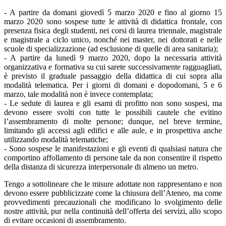
- A partire da domani giovedì 5 marzo 2020 e fino al giorno 15
marzo 2020 sono sospese tutte le attività di didattica frontale, con
presenza fisica degli studenti, nei corsi di laurea triennale, magistrale
e magistrale a ciclo unico, nonché nei master, nei dottorati e nelle
scuole di specializzazione (ad esclusione di quelle di area sanitaria);
- A partire da lunedì 9 marzo 2020, dopo la necessaria attività
organizzativa e formativa su cui sarete successivamente ragguagliati,
è previsto il graduale passaggio della didattica di cui sopra alla
modalità telematica. Per i giorni di domani e dopodomani, 5 e 6
marzo, tale modalità non è invece contemplata;
- Le sedute di laurea e gli esami di profitto non sono sospesi, ma
devono essere svolti con tutte le possibili cautele che evitino
l’assembramento di molte persone; dunque, nel breve termine,
limitando gli accessi agli edifici e alle aule, e in prospettiva anche
utilizzando modalità telematiche;
- Sono sospese le manifestazioni e gli eventi di qualsiasi natura che
comportino affollamento di persone tale da non consentire il rispetto
della distanza di sicurezza interpersonale di almeno un metro.
Tengo a sottolineare che le misure adottate non rappresentano e non
devono essere pubblicizzate come la chiusura dell’Ateneo, ma come
provvedimenti precauzionali che modificano lo svolgimento delle
nostre attività, pur nella continuità dell’offerta dei servizi, allo scopo
di evitare occasioni di assembramento.