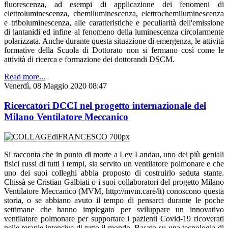
fluorescenza, ad esempi di applicazione dei fenomeni di
elettroluminescenza, chemiluminescenza, elettrochemiluminescenza
e triboluminescenza, alle caratteristiche e peculiarità dell'emissione
di lantanidi ed infine al fenomeno della luminescenza circolarmente
polarizzata. Anche durante questa situazione di emergenza, le attività
formative della Scuola di Dottorato non si fermano così come le
attività di ricerca e formazione dei dottorandi DSCM.
Read more...
Venerdì, 08 Maggio 2020 08:47
Ricercatori DCCI nel progetto internazionale del
Milano Ventilatore Meccanico
Si racconta che in punto di morte a Lev Landau, uno dei più geniali
fisici russi di tutti i tempi, sia servito un ventilatore polmonare e che
uno dei suoi colleghi abbia proposto di costruirlo seduta stante.
Chissà se Cristian Galbiati o i suoi collaboratori del progetto Milano
Ventilatore Meccanico (MVM, http://mvm.care/it) conoscono questa
storia, o se abbiano avuto il tempo di pensarci durante le poche
settimane che hanno impiegato per sviluppare un innovativo
ventilatore polmonare per supportare i pazienti Covid-19 ricoverati
nelle terapie intensive di tutto il mondo. Basato su una tecnologia di